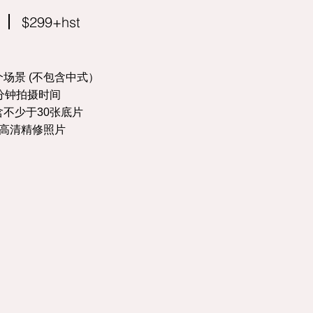
$299+hst
个场景 (不包含中式）
0分钟拍摄时间
含不少于30张底片
张高清精修照片