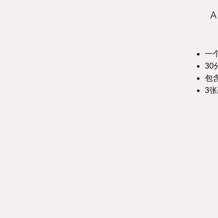
A
一
3
包
3