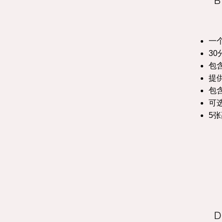
B
一
3
包
提
包
可
5
D