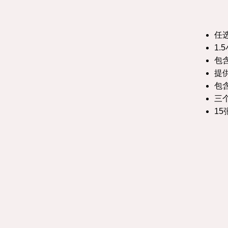
任
1.
包
提
包
三
1