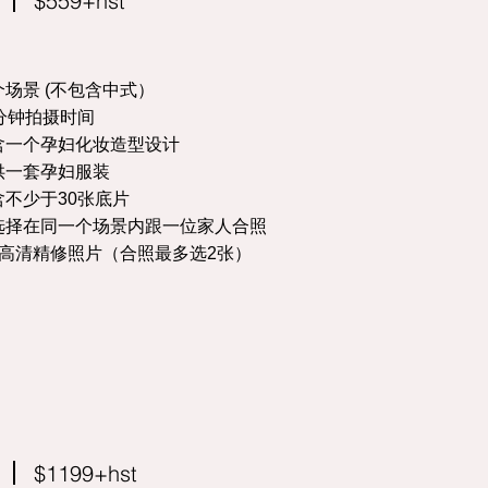
$559+hst
个场景 (不包含中式）
0分钟拍摄时间
含一个孕妇化妆造型设计
供一套孕妇服装
含不少于30张底片
选择在同一个场景内跟一位家人合照
张高清精修照片（合照最多选2张）
$1199+hst