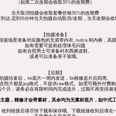
（如第二次改期会收取30%的改期费）
当天取消拍摄会收取套餐价格30%的改期费
到达,迟到15分钟当天拍摄自动取消/改期，当天改期会收
【拍摄准备】
根据场景准备对应颜色的无肩带内衣, nubra 和内裤，高
如有需要可提前处理体毛问题
如有合照男士可准备衬衣西裤皮鞋。
或者可以准备亲子装哦。
【后期】
拍摄结束后，4k底片一周内发送，5k精修选片后四周。
含照片都是jpg格式，不提供raw格式。如需可额外付费
四个月，请务必在有限时间内完成选片，过期不再安排谢
的主题，精修才会带素材，其余均为无素材底片，如中式
，收到链接后请尽快下载和保存哦。下载链接收到后请在