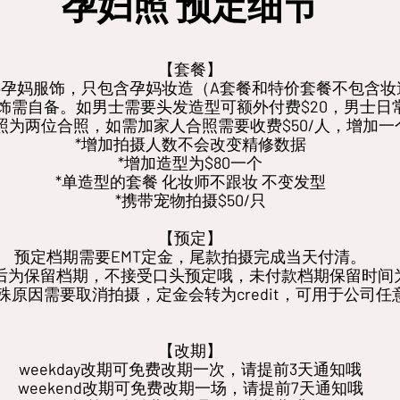
孕妇照 预定细节
【套餐】
孕妈服饰，只包含孕妈妆造（A套餐和特价套餐不包含妆
饰需自备。如男士需要头发造型可额外付费$20，男士日常
为两位合照，如需加家人合照需要收费$50/人，增加一个
*增加拍摄人数不会改变精修数据
*增加造型为$80一个
*单造型的套餐 化妆师不跟妆 不变发型
*携带宠物拍摄$50/只
【预定】
预定档期需要EMT定金，尾款拍摄完成当天付清。
后为保留档期，不接受口头预定哦，未付款档期保留时间为
殊原因需要取消拍摄，定金会转为credit，可用于公司
【改期】
weekday改期可免费改期一次，请提前3天通知哦
weekend改期可免费改期一场，请提前7天通知哦