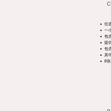
C
任
一
包
提
包
其
8